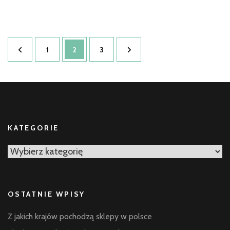
Stronicowanie
Strona
Strona
Strona
1
2
3
wpisów
KATEGORIE
Kategorie
OSTATNIE WPISY
Z jakich krajów pochodzą sklepy w polsce