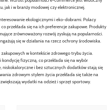
nline. Wzrost popularności e-commerce jest widoczny
, jak i w branży modowej czy elektronicznej.
nteresowanie ekologicznymi i eko-dobrami. Polacy
, co przekłada się na ich preferencje zakupowe. Produkty
omujące zrównoważony rozwój zyskują na popularności.
 angażują się w działania na rzecz ochrony środowiska.
i zakupowych w kontekście zdrowego trybu życia.
i kondycję fizyczną, co przekłada się na wybór
 niskokaloryczne i bez sztucznych dodatków stają się
owania zdrowym stylem życia przekłada się także na
 zwiększają wydatki na odzież i sprzęt sportowy.