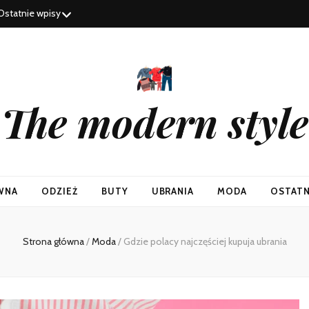
Ostatnie wpisy
The modern style
WNA
ODZIEŻ
BUTY
UBRANIA
MODA
OSTATN
Strona główna
/
Moda
/
Gdzie polacy najczęściej kupuja ubrania