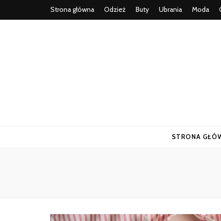
Strona główna
Odzież
Buty
Ubrania
Moda
STRONA GŁÓ