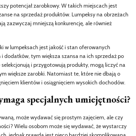
szy potencjał zarobkowy. W takich miejscach jest
 szanse na sprzedaż produktów. Lumpeksy na obrzeżach
ą zazwyczaj mniejszą konkurencję, ale również
i w lumpeksach jest jakość i stan oferowanych
ń i dodatków, tym większa szansa na ich sprzedaż po
selekcjonują i przygotowują produkty, mogą liczyć na
m większe zarobki. Natomiast te, które nie dbają o
gnięciem klientów i osiągnięciem wysokich dochodów.
maga specjalnych umiejętności?
używaną, może wydawać się prostym zajęciem, ale czy
ności? Wielu osobom może się wydawać, że wystarczy
ach, jednak prawda jest nieco bardziej skomplikowana.