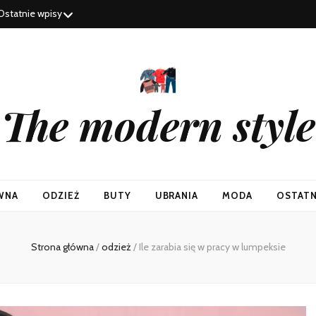
Ostatnie wpisy
The modern style
WNA
ODZIEŻ
BUTY
UBRANIA
MODA
OSTATN
Strona główna
/
odzież
/
Ile zarabia się w pracy w lumpeksie