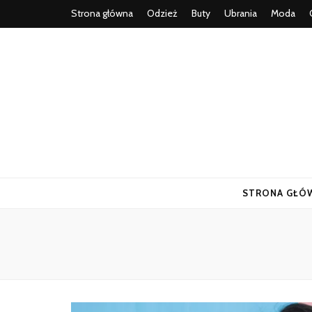
Strona główna
Odzież
Buty
Ubrania
Moda
STRONA GŁÓ