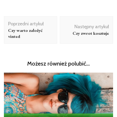
Nawigacja
Poprzedni artykuł
wpisu
Następny artykuł
Czy warto założyć
Czy zwrot kosztuje
vinted
Możesz również polubić…